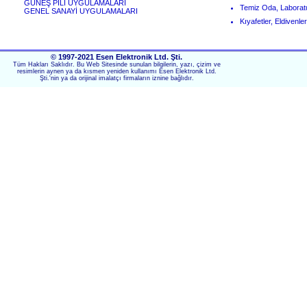
GÜNEŞ PİLİ UYGULAMALARI
Temiz Oda, Laboratua
GENEL SANAYİ UYGULAMALARI
Kıyafetler, Eldivenle
© 1997-2021 Esen Elektronik Ltd. Şti.
Tüm Hakları Saklıdır. Bu Web Sitesinde sunulan bilgilerin, yazı, çizim ve
resimlerin aynen ya da kısmen yeniden kullanımı Esen Elektronik Ltd.
Şti.'nin ya da orijinal imalatçı firmaların iznine bağlıdır.