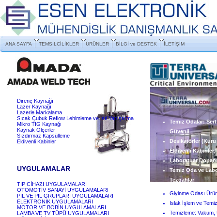
ANA SAYFA
TEMSİLCİLİKLER
ÜRÜNLER
BİLGİ ve DESTEK
İLETİŞİM
Direnç Kaynağı
Lazer Kaynağı
Lazerle Markalama
Sıcak Çubuk Reflow Lehimleme ve Isıl Yapıştırma
Temiz Odalar: Sert
Mikro TIG Kaynağı
Kaynak Ölçerler
Güvenli
Sızdırmaz Kapsülleme
Desikatörler (Kuru
Eldivenli Kabinler
Eldivenli Kabinler,
Laboratuar Donan
UYGULAMALAR
Temiz Oda ve Labor
Tezgahlar
TIP CİHAZI UYGULAMALARI
OTOMOTİV SANAYİ UYGULAMALARI
Giyinme Odası Ürün
PİL VE PİL GRUPLARI UYGULAMALARI
ELEKTRONİK UYGULAMALARI
Islak İşlem ve Temi
MOTOR VE BOBİN UYGULAMALARI
Temizleme: Vakum, 
LAMBA VE TV TÜPÜ UYGULAMALARI